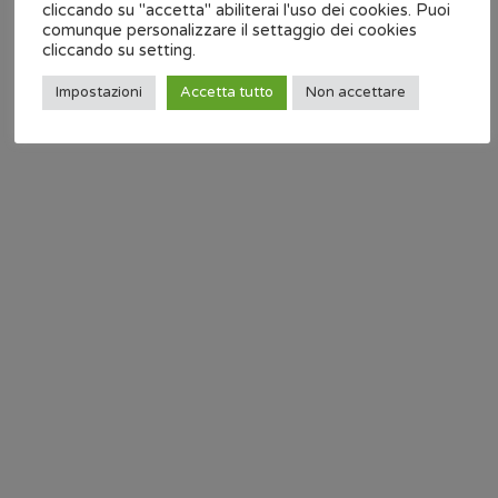
cliccando su "accetta" abiliterai l'uso dei cookies. Puoi
onit@onit.it
comunque personalizzare il settaggio dei cookies
cliccando su setting.
0547 313110
Impostazioni
Accetta tutto
Non accettare
Nessun contenuto da mostrare
Nessun contenuto da mostrare