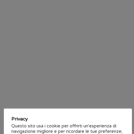
migliorare la qualità
della manutenzione;
gestire tutti gli
eventi di notifica
, sia come alert che come
mail;
ottimizzare i costi
grazie alla manutenzione preventiva;
semplificare la gestione degli interventi
in tempo reale;
gestire i manutentori
in base al loro ruolo e alle
certificazioni e organizzarli in team di lavoro.
Per ulteriori informazioni su
On.Plant/AMS
,
software di
gestione manutenzione
degli asset aziendali:
https://bit.ly/AMS-software
Dettagli
Privacy
Via dell'Arrigoni, 308 - 47522 Cesena (FC)
Questo sito usa i cookie per offrirti un'esperienza di
navigazione migliore e per ricordare le tue preferenze;