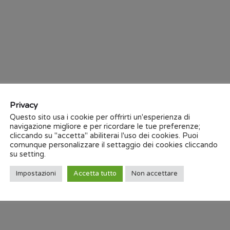
In secondo luogo, lo studi
manutenzione predittiva
: c
possibile intervenire per pul
bisogno, con un conseguente
preventiva.
Infine, abbiamo accenna
collegamento tra la macchina
infatti,
i dati raccolti son
Privacy
software ERP
(Enterprise Re
Questo sito usa i cookie per offrirti un'esperienza di
navigazione migliore e per ricordare le tue preferenze;
System)
o applicazioni di an
cliccando su "accetta" abiliterai l'uso dei cookies. Puoi
di automazione pura
.
comunque personalizzare il settaggio dei cookies cliccando
su setting.
Benefici per tutti i mercati
Impostazioni
Accetta tutto
Non accettare
FieldEcho® può essere utilizza
dal packaging all’autom
farmaceutico al food&beverag
Essendo membro promotore d