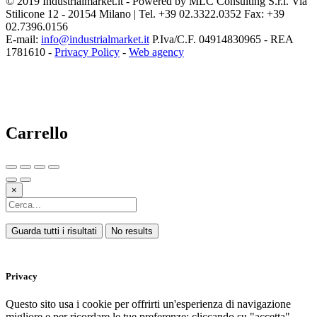
© 2019 Industrialmarket.it - Powered by MLC Consulting S.r.l. Via
Stilicone 12 - 20154 Milano | Tel. +39 02.3322.0352 Fax: +39
02.7396.0156
E-mail:
info@industrialmarket.it
P.Iva/C.F. 04914830965 - REA
1781610 -
Privacy Policy
-
Web agency
Carrello
×
Guarda tutti i risultati
No results
Privacy
Questo sito usa i cookie per offrirti un'esperienza di navigazione
migliore e per ricordare le tue preferenze; cliccando su "accetta"