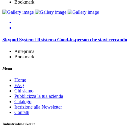
Bookmark
Skypod System | Il sistema Good-to-person che stavi cercando
Anteprima
Bookmark
Menu
Home
FAQ
Chi siamo
Pubblicizza la tua azienda
Catalogo
Iscrizione alla Newsletter
Contatti
Industrialmarket.it