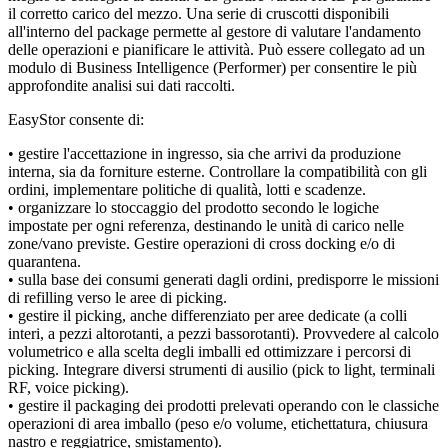
il corretto carico del mezzo. Una serie di cruscotti disponibili
all'interno del package permette al gestore di valutare l'andamento
delle operazioni e pianificare le attività. Può essere collegato ad un
modulo di Business Intelligence (Performer) per consentire le più
approfondite analisi sui dati raccolti.
EasyStor consente di:
• gestire l'accettazione in ingresso, sia che arrivi da produzione
interna, sia da forniture esterne. Controllare la compatibilità con gli
ordini, implementare politiche di qualità, lotti e scadenze.
• organizzare lo stoccaggio del prodotto secondo le logiche
impostate per ogni referenza, destinando le unità di carico nelle
zone/vano previste. Gestire operazioni di cross docking e/o di
quarantena.
• sulla base dei consumi generati dagli ordini, predisporre le missioni
di refilling verso le aree di picking.
• gestire il picking, anche differenziato per aree dedicate (a colli
interi, a pezzi altorotanti, a pezzi bassorotanti). Provvedere al calcolo
volumetrico e alla scelta degli imballi ed ottimizzare i percorsi di
picking. Integrare diversi strumenti di ausilio (pick to light, terminali
RF, voice picking).
• gestire il packaging dei prodotti prelevati operando con le classiche
operazioni di area imballo (peso e/o volume, etichettatura, chiusura
nastro e reggiatrice, smistamento).