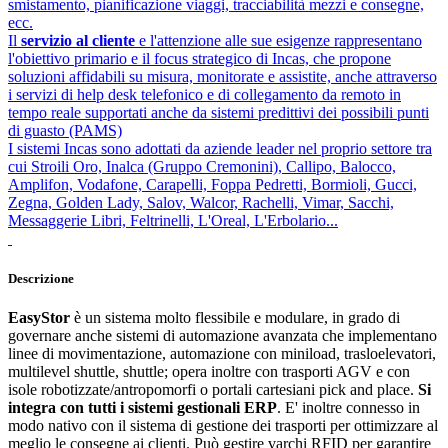
smistamento, pianificazione viaggi, tracciabilità mezzi e consegne,
ecc.
Il
servizio al cliente
e l'attenzione alle sue esigenze rappresentano
l'obiettivo primario e il focus strategico di Incas, che propone
soluzioni affidabili su misura, monitorate e assistite, anche attraverso
i servizi di help desk telefonico e di collegamento da remoto in
tempo reale supportati anche da sistemi predittivi dei possibili punti
di guasto (PAMS)
I sistemi Incas sono adottati da aziende leader nel proprio settore tra
cui Stroili Oro, Inalca (Gruppo Cremonini), Callipo, Balocco,
Amplifon, Vodafone, Carapelli, Foppa Pedretti, Bormioli, Gucci,
Zegna, Golden Lady, Salov, Walcor, Rachelli, Vimar, Sacchi,
Messaggerie Libri, Feltrinelli, L'Oreal, L'Erbolario...
Descrizione
EasyStor
è un sistema molto flessibile e modulare, in grado di
governare anche sistemi di automazione avanzata che implementano
linee di movimentazione, automazione con miniload, trasloelevatori,
multilevel shuttle, shuttle; opera inoltre con trasporti AGV e con
isole robotizzate/antropomorfi o portali cartesiani pick and place.
Si
integra con tutti i sistemi gestionali ERP
. E' inoltre connesso in
modo nativo con il sistema di gestione dei trasporti per ottimizzare al
meglio le consegne ai clienti. Può gestire varchi RFID per garantire