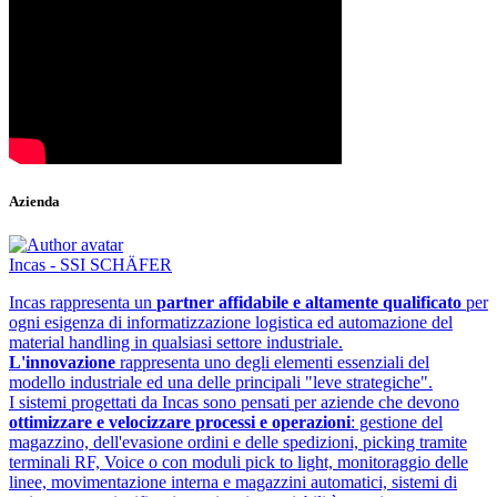
Azienda
Incas - SSI SCHÄFER
Incas rappresenta un
partner affidabile e altamente qualificato
per
ogni esigenza di informatizzazione logistica ed automazione del
material handling in qualsiasi settore industriale.
L'innovazione
rappresenta uno degli elementi essenziali del
modello industriale ed una delle principali "leve strategiche".
I sistemi progettati da Incas sono pensati per aziende che devono
ottimizzare e velocizzare processi e operazioni
: gestione del
magazzino, dell'evasione ordini e delle spedizioni, picking tramite
terminali RF, Voice o con moduli pick to light, monitoraggio delle
linee, movimentazione interna e magazzini automatici, sistemi di