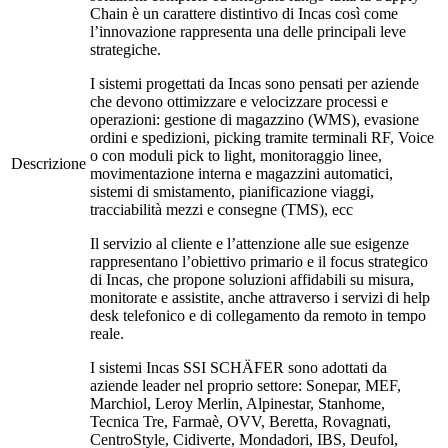
Chain è un carattere distintivo di Incas così come
l’innovazione rappresenta una delle principali leve
strategiche.
I sistemi progettati da Incas sono pensati per aziende
che devono ottimizzare e velocizzare processi e
operazioni: gestione di magazzino (WMS), evasione
ordini e spedizioni, picking tramite terminali RF, Voice
o con moduli pick to light, monitoraggio linee,
Descrizione
movimentazione interna e magazzini automatici,
sistemi di smistamento, pianificazione viaggi,
tracciabilità mezzi e consegne (TMS), ecc
Il servizio al cliente e l’attenzione alle sue esigenze
rappresentano l’obiettivo primario e il focus strategico
di Incas, che propone soluzioni affidabili su misura,
monitorate e assistite, anche attraverso i servizi di help
desk telefonico e di collegamento da remoto in tempo
reale.
I sistemi Incas SSI
SCHÄFER
sono adottati da
aziende leader nel proprio settore: Sonepar, MEF,
Marchiol, Leroy Merlin, Alpinestar, Stanhome,
Tecnica Tre, Farmaè, OVV, Beretta, Rovagnati,
CentroStyle, Cidiverte, Mondadori, IBS, Deufol,