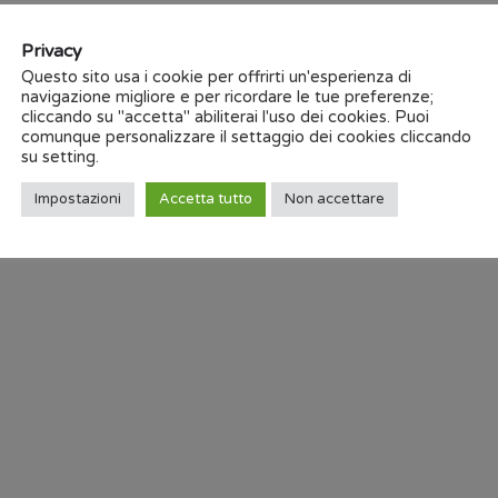
su dati dettagliati e scenari mo
Una
grafica ottimizzata
ed in
Privacy
trasformare una mole ampia di 
Questo sito usa i cookie per offrirti un'esperienza di
navigazione migliore e per ricordare le tue preferenze;
nell’individuazione delle critic
cliccando su "accetta" abiliterai l'uso dei cookies. Puoi
mantenendo il focus sugli obie
comunque personalizzare il settaggio dei cookies cliccando
Una
forte configurabilità
natu
su setting.
tempo e in qualsiasi momento
Impostazioni
Accetta tutto
Non accettare
processo o di strategia di bu
Una
integrabilità, stabilità e
CyberPlan permettendogli di 
strumenti aziendali consolida
CyberPlan, disponibile anche
dell’informazione senza barr
iniziale con un ROI elevato a p
https://www.cybertec.it/
Descrizione