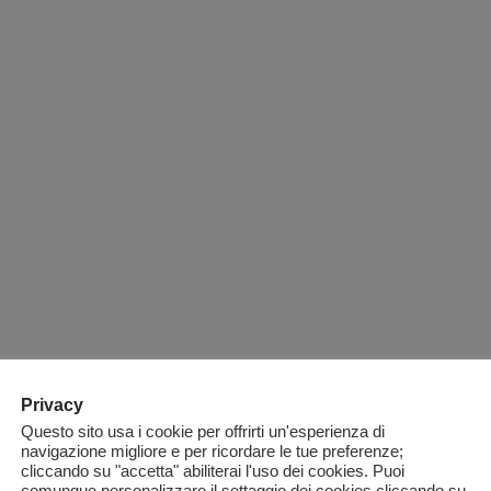
di magazzino viene aggiornato
un inventario permanente che 
che un prodotto entra o esce 
Vuoi saperne di più? Contatt
Dettagli
Via Cicogna 83
info-bo@alfacod.it
0514997211
Privacy
Questo sito usa i cookie per offrirti un'esperienza di
navigazione migliore e per ricordare le tue preferenze;
cliccando su "accetta" abiliterai l'uso dei cookies. Puoi