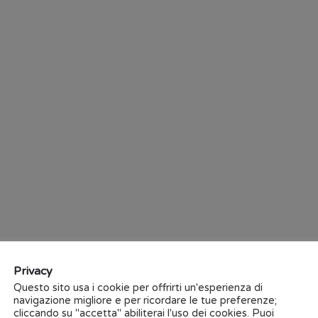
 Policy
in ottemperanza al
automaticamente i
task di
problematiche riscontrate.
Manutenzione correttiva
co
condizioni ottimali di funz
Dettagli
Via Eugenio Ravasco
 Supply Chain
marketing@sedapta
010- 3070911
Privacy
Questo sito usa i cookie per offrirti un'esperienza di
navigazione migliore e per ricordare le tue preferenze;
cliccando su "accetta" abiliterai l'uso dei cookies. Puoi