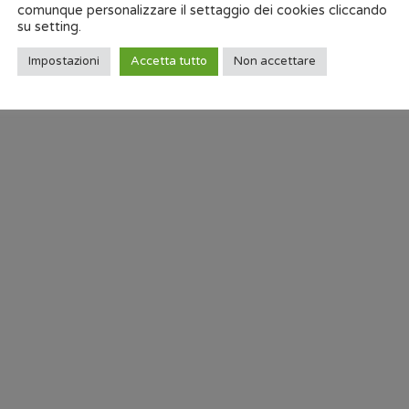
comunque personalizzare il settaggio dei cookies cliccando
su setting.
Nessun contenuto da mostrare
Impostazioni
Accetta tutto
Non accettare
Nessun contenuto da mostrare