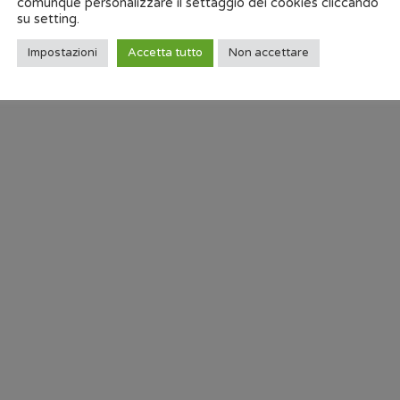
comunque personalizzare il settaggio dei cookies cliccando
su setting.
Dettagli
Impostazioni
Accetta tutto
Non accettare
info.italy@ssi-schae
+390158130311