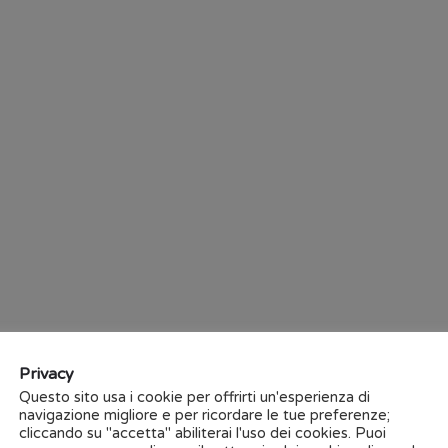
Maggiore sicurezza operativ
Utilizzabile anche in ambie
pericolose)
Soluzione energetica innova
Massima flessibilità per qu
sistema
Assistenza e manutenzione
Collegamento in rete di div
distanze
Possibilità di traffico mis
logistica
Possibilità di evitare ostacol
Ottimizzazione e controllo 
integrato della flotta
Privacy
Utilizzo flessibile di spazi 
Questo sito usa i cookie per offrirti un'esperienza di
navigazione migliore e per ricordare le tue preferenze;
cliccando su "accetta" abiliterai l'uso dei cookies. Puoi