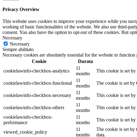
Privacy Overview
This website uses cookies to improve your experience while you navigat
working of basic functionalities of the website. We also use third-pa
consent. You also have the option to opt-out of these cookies. But op
Necessary
Necessary
Sempre abilitato
Necessary cookies are absolutely essential for the website to function
Cookie
Durata
11
cookielawinfo-checkbox-analytics
This cookie is set b
months
11
cookielawinfo-checkbox-functional
The cookie is set by
months
11
cookielawinfo-checkbox-necessary
This cookie is set b
months
11
cookielawinfo-checkbox-others
This cookie is set b
months
cookielawinfo-checkbox-
11
This cookie is set b
performance
months
11
The cookie is set by
viewed_cookie_policy
months
data.