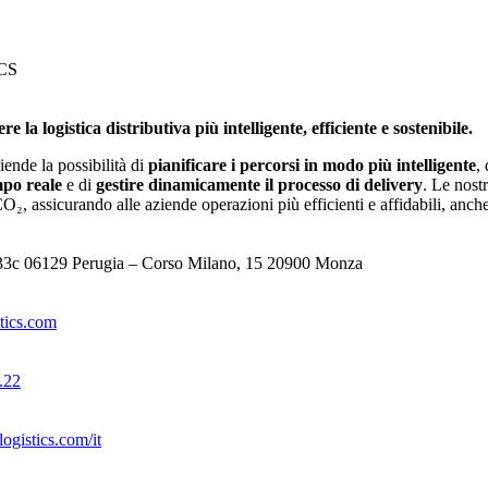
CS
 la logistica distributiva più intelligente, efficiente e sostenibile.
iende la possibilità di
pianificare i percorsi in modo più intelligente
,
mpo reale
e di
gestire dinamicamente il processo di delivery
. Le nost
CO₂, assicurando alle aziende operazioni più efficienti e affidabili, anche
 133c 06129 Perugia – Corso Milano, 15 20900 Monza
stics.com
.22
ogistics.com/it