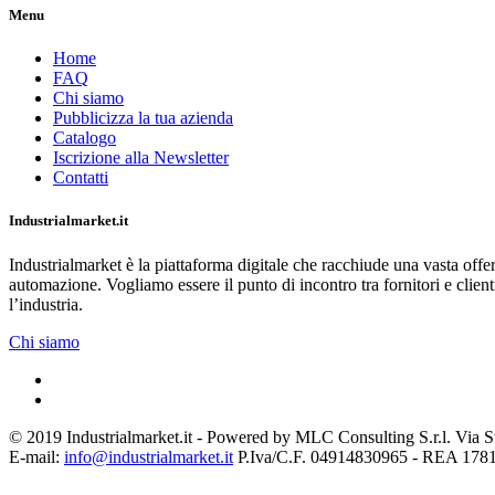
Menu
Home
FAQ
Chi siamo
Pubblicizza la tua azienda
Catalogo
Iscrizione alla Newsletter
Contatti
Industrialmarket.it
Industrialmarket è la piattaforma digitale che racchiude una vasta offe
automazione. Vogliamo essere il punto di incontro tra fornitori e clienti
l’industria.
Chi siamo
© 2019 Industrialmarket.it - Powered by MLC Consulting S.r.l. Via 
E-mail:
info@industrialmarket.it
P.Iva/C.F. 04914830965 - REA 178