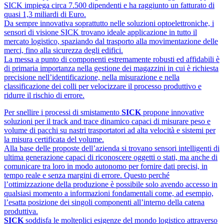
SICK impiega circa 7.500 dipendenti e ha raggiunto un fatturato di
quasi 1,3 miliardi di Euro.
Da sempre innovativa soprattutto nelle soluzioni optoelettroniche, i
sensori di visione SICK trovano ideale applicazione in tutto il
mercato logistico, spaziando dal trasporto alla movimentazione delle
merci, fino alla sicurezza degli edifici.
La messa a punto di componenti estremamente robusti ed affidabili è
di primaria importanza nella gestione dei magazzini in cui è richiesta
precisione nell’identificazione, nella misurazione e nella
classificazione dei colli per velocizzare il processo produttivo e
ridurre il rischio di errore.
Per snellire i processi di smistamento
SICK
propone innovative
soluzioni per il track and trace dinamico capaci di misurare peso e
volume di pacchi su nastri trasportatori ad alta velocità e sistemi per
la misura certificata del volume.
Alla base delle proposte dell’azienda si trovano sensori intelligenti di
ultima generazione capaci di riconoscere oggetti o stati, ma anche di
comunicare tra loro in modo autonomo per fornire dati precisi, in
tempo reale e senza margini di errore. Questo perché
l’ottimizzazione della produzione è possibile solo avendo accesso in
qualsiasi momento a informazioni fondamentali come, ad esempio,
l’esatta posizione dei singoli componenti all’interno della catena
produttiva.
SICK
soddisfa le molteplici esigenze del mondo logistico attraverso