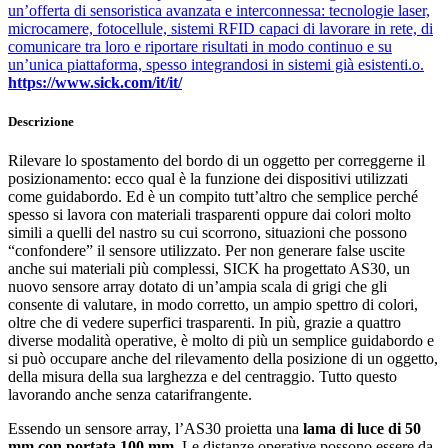
un’offerta di sensoristica avanzata e interconnessa: tecnologie laser,
microcamere, fotocellule, sistemi RFID capaci di lavorare in rete, di
comunicare tra loro e riportare risultati in modo continuo e su
un’unica piattaforma, spesso integrandosi in sistemi già esistenti.o.
https://www.sick.com/it/it/
Descrizione
Rilevare lo spostamento del bordo di un oggetto per correggerne il
posizionamento: ecco qual è la funzione dei dispositivi utilizzati
come guidabordo. Ed è un compito tutt’altro che semplice perché
spesso si lavora con materiali trasparenti oppure dai colori molto
simili a quelli del nastro su cui scorrono, situazioni che possono
“confondere” il sensore utilizzato. Per non generare false uscite
anche sui materiali più complessi, SICK ha progettato AS30, un
nuovo sensore array dotato di un’ampia scala di grigi che gli
consente di valutare, in modo corretto, un ampio spettro di colori,
oltre che di vedere superfici trasparenti. In più, grazie a quattro
diverse modalità operative, è molto di più un semplice guidabordo e
si può occupare anche del rilevamento della posizione di un oggetto,
della misura della sua larghezza e del centraggio. Tutto questo
lavorando anche senza catarifrangente.
Essendo un sensore array, l’AS30 proietta una
lama di luce di 50
mm con portata 100 mm
. Le distanze operative possono essere da