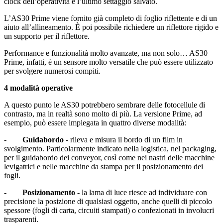
clock dell’operatività e l’ultimo settaggio salvato.
L’AS30 Prime viene fornito già completo di foglio riflettente e di un
aiuto all’allineamento. È poi possibile richiedere un riflettore rigido e
un supporto per il riflettore.
Performance e funzionalità molto avanzate, ma non solo… AS30
Prime, infatti, è un sensore molto versatile che può essere utilizzato
per svolgere numerosi compiti.
4 modalità operative
A questo punto le AS30 potrebbero sembrare delle fotocellule di
contrasto, ma in realtà sono molto di più. La versione Prime, ad
esempio, può essere impiegata in quattro diverse modalità:
-
Guidabordo
- rileva e misura il bordo di un film in
svolgimento. Particolarmente indicato nella logistica, nel packaging,
per il guidabordo dei conveyor, così come nei nastri delle macchine
levigatrici e nelle macchine da stampa per il posizionamento dei
fogli.
-
Posizionamento
- la lama di luce riesce ad individuare con
precisione la posizione di qualsiasi oggetto, anche quelli di piccolo
spessore (fogli di carta, circuiti stampati) o confezionati in involucri
trasparenti.