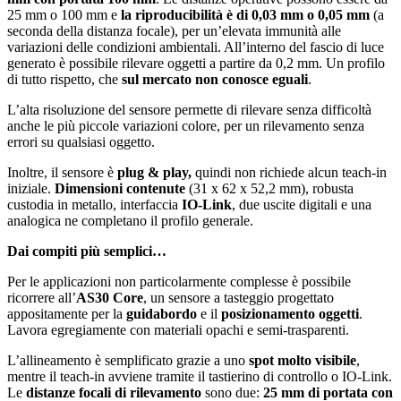
25 mm o 100 mm e
la riproducibilità è di 0,03 mm o 0,05 mm
(a
seconda della distanza focale), per un’elevata immunità alle
variazioni delle condizioni ambientali. All’interno del fascio di luce
generato è possibile rilevare oggetti a partire da 0,2 mm. Un profilo
di tutto rispetto, che
sul mercato non conosce eguali
.
L’alta risoluzione del sensore permette di rilevare senza difficoltà
anche le più piccole variazioni colore, per un rilevamento senza
errori su qualsiasi oggetto.
Inoltre, il sensore è
plug & play,
quindi non richiede alcun teach-in
iniziale.
Dimensioni contenute
(31 x 62 x 52,2 mm), robusta
custodia in metallo, interfaccia
IO-Link
, due uscite digitali e una
analogica ne completano il profilo generale.
Dai compiti più semplici…
Per le applicazioni non particolarmente complesse è possibile
ricorrere all’
AS30 Core
, un sensore a tasteggio progettato
appositamente per la
guidabordo
e il
posizionamento oggetti
.
Lavora egregiamente con materiali opachi e semi-trasparenti.
L’allineamento è semplificato grazie a uno
spot molto visibile
,
mentre il teach-in avviene tramite il tastierino di controllo o IO-Link.
Le
distanze focali di rilevamento
sono due:
25 mm di portata con