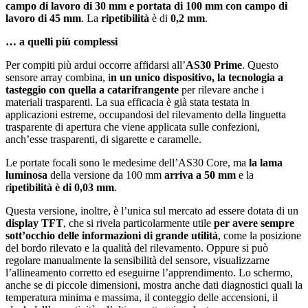
campo di lavoro di 30 mm e portata di 100 mm con campo di
lavoro di 45 mm
. La
ripetibilità
è di
0,2 mm
.
… a quelli più complessi
Per compiti più ardui occorre affidarsi all’
AS30 Prime
. Questo
sensore array combina, i
n un unico dispositivo, la tecnologia a
tasteggio con quella a catarifrangente
per rilevare anche i
materiali trasparenti. La sua efficacia è già stata testata in
applicazioni estreme, occupandosi del rilevamento della linguetta
trasparente di apertura che viene applicata sulle confezioni,
anch’esse trasparenti, di sigarette e caramelle.
Le portate focali sono le medesime dell’AS30 Core, ma
la lama
luminosa
della versione da 100 mm
arriva a 50 mm
e la
r
ipetibilità è di 0,03 mm
.
Questa versione, inoltre, è l’unica sul mercato ad essere dotata di un
display TFT
, che si rivela particolarmente utile
per avere sempre
sott’occhio delle informazioni di grande utilità
, come la posizione
del bordo rilevato e la qualità del rilevamento. Oppure si può
regolare manualmente la sensibilità del sensore, visualizzarne
l’allineamento corretto ed eseguirne l’apprendimento. Lo schermo,
anche se di piccole dimensioni, mostra anche dati diagnostici quali la
temperatura minima e massima, il conteggio delle accensioni, il