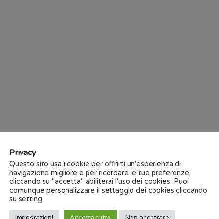
operativa di magazzino (W
introduce un nuovo e più e
profondi mutamenti avvenuti n
Il funzionamento generale c
INTELLIMAG pro-tile
è cons
automatico ma più flessibile e
Dal ricevimento alla sped
copertura funzionale per la 
Privacy
processi comunemente riferib
Questo sito usa i cookie per offrirti un'esperienza di
settore ceramico.
navigazione migliore e per ricordare le tue preferenze;
cliccando su "accetta" abiliterai l'uso dei cookies. Puoi
comunque personalizzare il settaggio dei cookies cliccando
su setting.
⬇️ Sc
Impostazioni
Accetta tutto
Non accettare