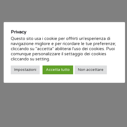
interruzioni. La tecnologia “
slotted waveguide
” integrata nel
profilo di supporto consente di eseguire queste operazioni
di comunicazione
minimizzando le interferenze
aumentando
le performance
rispetto ad una trasmissione ad antenne
Privacy
tradizionali. Segnali con frequenza da 5.0 – 6.0 GHz
Questo sito usa i cookie per offrirti un'esperienza di
vengono trasmessi da 2 dispositivi radio modem (WLAN
navigazione migliore e per ricordare le tue preferenze;
access point and WLAN client).
cliccando su "accetta" abiliterai l'uso dei cookies. Puoi
comunque personalizzare il settaggio dei cookies
cliccando su setting.
Dettagli
Impostazioni
Accetta tutto
Non accettare
Strada del Santuario 72 12045 Fossano (CN)
cubar@cubar.it
+39 0172 693 335