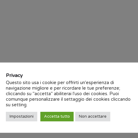
attraverso le teletrasmissio
numero di importanti aziende 
nel settore automobilistico.
alla stretta collaborazione 
Europea. Il progetto “Odett
l’obiettivo di creare standar
e trasportare piccoli volumi o
Fori e guide per handling ve
Fondo rinforzato per tutti i t
Privacy
Questo sito usa i cookie per offrirti un'esperienza di
navigazione migliore e per ricordare le tue preferenze;
cliccando su "accetta" abiliterai l'uso dei cookies. Puoi
comunque personalizzare il settaggio dei cookies cliccando
su setting.
Dettagli
Impostazioni
Accetta tutto
Non accettare
Via Capitano Alessi